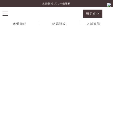
求婚鑽戒⸜♡⸝外借服務
店鋪資訊
預約來店
求婚鑽戒
結婚對戒
店鋪資訊
熱門搜尋：