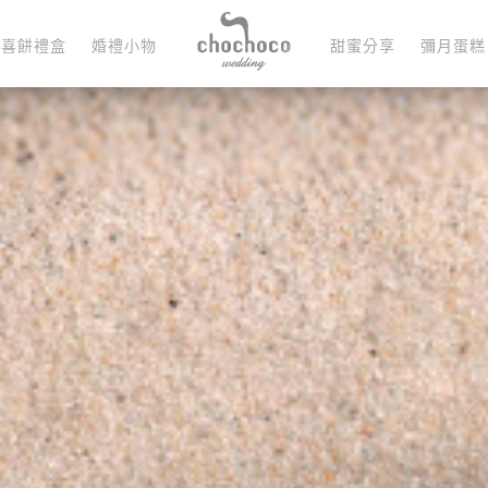
喜餅禮盒
婚禮小物
甜蜜分享
彌月蛋糕